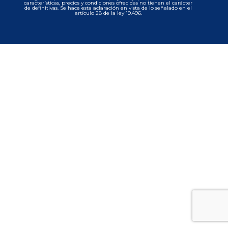
características, precios y condiciones ofrecidas no tienen el carácter
de definitivas. Se hace esta aclaración en vista de lo señalado en el
artículo 28 de la ley 19.496.