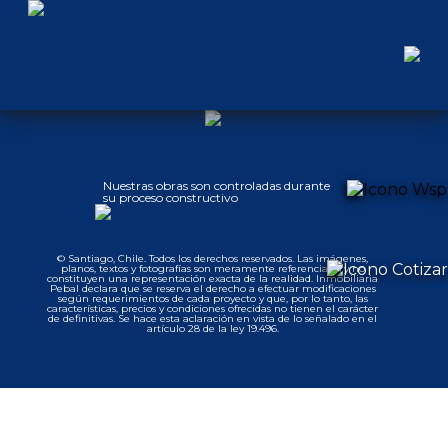
Nuestras obras son controladas durante
su proceso constructivo
© Santiago, Chile. Todos los derechos reservados. Las imágenes,
planos, textos y fotografías son meramente referenciales y no
constituyen una representación exacta de la realidad. Inmobiliaria
Pebal declara que se reserva el derecho a efectuar modificaciones
según requerimientos de cada proyecto y que, por lo tanto, las
características, precios y condiciones ofrecidas no tienen el carácter
de definitivas. Se hace esta aclaración en vista de lo señalado en el
artículo 28 de la ley 19.496.