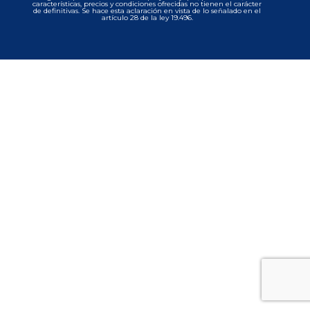
características, precios y condiciones ofrecidas no tienen el carácter
de definitivas. Se hace esta aclaración en vista de lo señalado en el
artículo 28 de la ley 19.496.