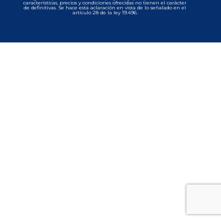
características, precios y condiciones ofrecidas no tienen el carácter
de definitivas. Se hace esta aclaración en vista de lo señalado en el
artículo 28 de la ley 19.496.